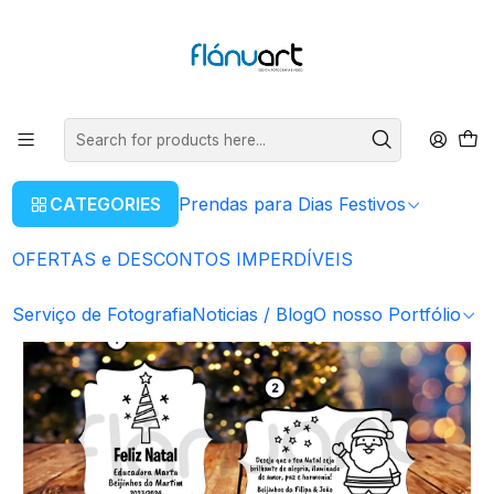
ENVIOS GRÁTIS EM COMPRAS SUPERIORES A 80€
Read more
Home
Prendas para Dias Festivos
Natal
Lembrança de Natal Personalizada
CATEGORIES
Prendas para Dias Festivos
OFERTAS e DESCONTOS IMPERDÍVEIS
Serviço de Fotografia
Noticias / Blog
O nosso Portfólio