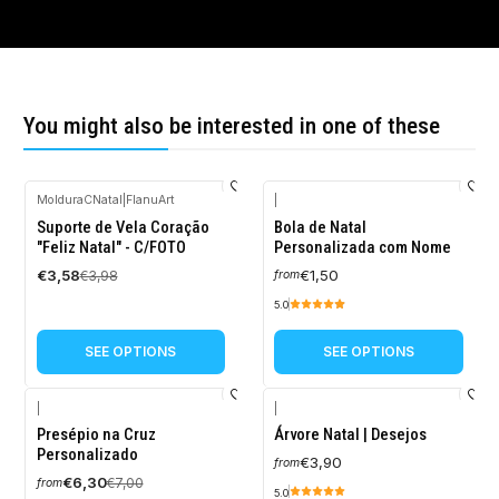
You might also be interested in one of these
MolduraCNatal
|
FlanuArt
|
-10%
Suporte de Vela Coração
Bola de Natal
OFF
"Feliz Natal" - C/FOTO
Personalizada com Nome
€3,58
€1,50
€3,98
from
5.0
SEE OPTIONS
SEE OPTIONS
|
|
-10%
Presépio na Cruz
Árvore Natal | Desejos
OFF
Personalizado
€3,90
from
€6,30
€7,00
from
5.0