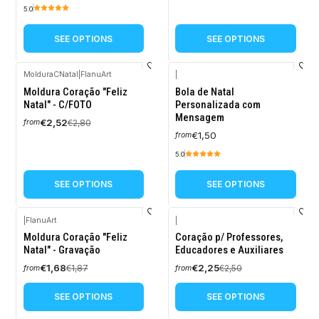
5.0
SEE OPTIONS
SEE OPTIONS
MolduraCNatal
|
FlanuArt
|
-10%
Moldura Coração "Feliz
Bola de Natal
OFF
Natal" - C/FOTO
Personalizada com
Mensagem
€2,52
€2,80
from
€1,50
from
5.0
SEE OPTIONS
SEE OPTIONS
|
FlanuArt
|
-10%
-10%
Moldura Coração "Feliz
Coração p/ Professores,
OFF
OFF
Natal" - Gravação
Educadores e Auxiliares
€1,68
€2,25
€1,87
€2,50
from
from
SEE OPTIONS
SEE OPTIONS