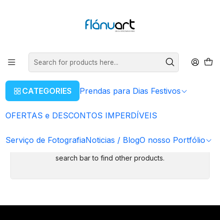
ENVIOS GRÁTIS EM COMPRAS SUPERIORES A 80€
Read more
Home
Mês da Fotografia
Mês da Fotografia
Aproveita o mês da Fotografia com os nossos produtos em
CATEGORIES
Prendas para Dias Festivos
descontos relacionados com fotografia
OFERTAS e DESCONTOS IMPERDÍVEIS
There are still no products available here
Serviço de Fotografia
Noticias / Blog
O nosso Portfólio
You can try looking at other categories or use the
search bar to find other products.