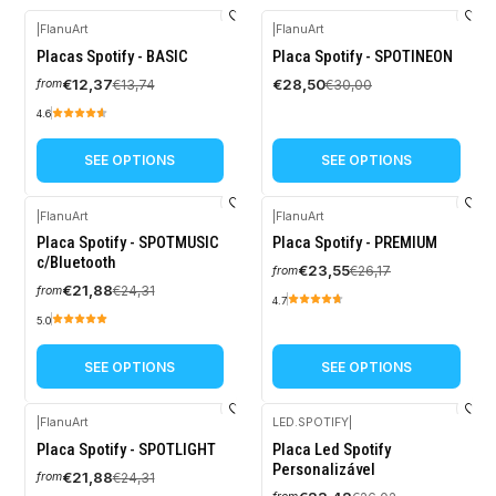
|
FlanuArt
|
FlanuArt
-10%
-5%
Placas Spotify - BASIC
Placa Spotify - SPOTINEON
OFF
OFF
€12,37
€28,50
€13,74
€30,00
from
4.6
SEE OPTIONS
SEE OPTIONS
|
FlanuArt
|
FlanuArt
-10%
-10%
Placa Spotify - SPOTMUSIC
Placa Spotify - PREMIUM
OFF
OFF
c/Bluetooth
€23,55
€26,17
from
€21,88
€24,31
from
4.7
5.0
SEE OPTIONS
SEE OPTIONS
|
FlanuArt
LED.SPOTIFY
|
-10%
-10%
Placa Spotify - SPOTLIGHT
Placa Led Spotify
OFF
OFF
Personalizável
€21,88
€24,31
from