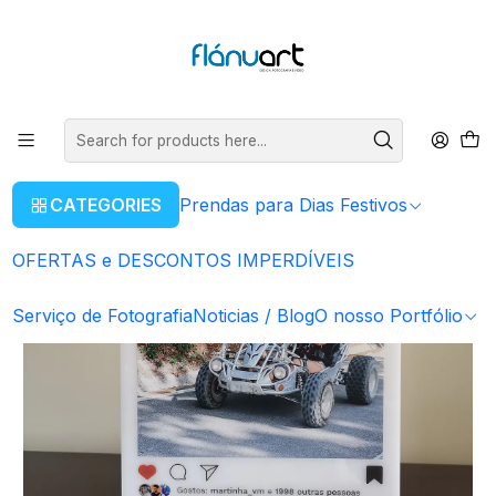
ENVIOS GRÁTIS EM COMPRAS SUPERIORES A 80€
Read more
Home
Serviços Gráficos
Placas Acrílico
Placas Acrílico - Instagram
Placa Instagram - BASIC
CATEGORIES
Prendas para Dias Festivos
OFERTAS e DESCONTOS IMPERDÍVEIS
Serviço de Fotografia
Noticias / Blog
O nosso Portfólio