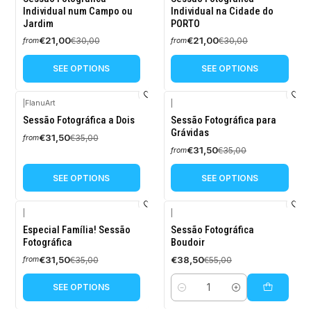
OFF
OFF
Individual num Campo ou
Individual na Cidade do
Jardim
PORTO
€21,00
€21,00
€30,00
€30,00
from
from
SEE OPTIONS
SEE OPTIONS
|
FlanuArt
|
-10%
-10%
Sessão Fotográfica a Dois
Sessão Fotográfica para
OFF
OFF
Grávidas
€31,50
€35,00
from
€31,50
€35,00
from
SEE OPTIONS
SEE OPTIONS
|
|
-10%
-30%
Especial Família! Sessão
Sessão Fotográfica
OFF
OFF
Fotográfica
Boudoir
€31,50
€38,50
€35,00
€55,00
from
SEE OPTIONS
Quantity