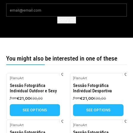
Notify me
You might also be interested in one of these
|
FlanuArt
|
FlanuArt
-30%
-30%
Sessão Fotográfica
Sessão Fotográfica
OFF
OFF
Individual Outdoor e Sexy
Individual Desportiva
€21,00
€21,00
€30,00
€30,00
from
from
SEE OPTIONS
SEE OPTIONS
|
FlanuArt
|
FlanuArt
-30%
-30%
Sessão Fotográfica
Sessão Fotográfica