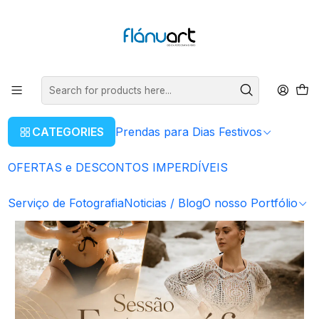
ENVIOS GRÁTIS EM COMPRAS SUPERIORES A 80€
Read more
Home
Serviço de Fotografia
Sessão Fotográficas
Sessão Fotográfica | Praia & Rio
CATEGORIES
Prendas para Dias Festivos
OFERTAS e DESCONTOS IMPERDÍVEIS
Serviço de Fotografia
Noticias / Blog
O nosso Portfólio