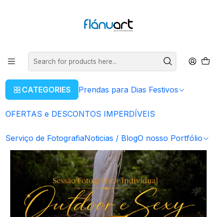
ENVIOS GRÁTIS EM COMPRAS SUPERIORES A 80€
Read more
Home
Serviço de Fotografia
Sessão Fotográficas
Sessão Fotográfica Individual Outdoor e Sexy
CATEGORIES
Prendas para Dias Festivos
OFERTAS e DESCONTOS IMPERDÍVEIS
Serviço de Fotografia
Noticias / Blog
O nosso Portfólio