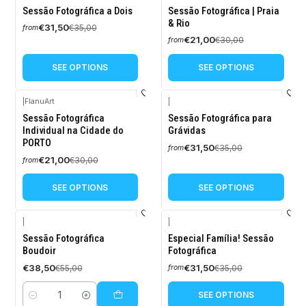
-10%
-30%
Sessão Fotográfica a Dois
Sessão Fotográfica | Praia
OFF
OFF
& Rio
€31,50
€35,00
from
€21,00
€30,00
from
SEE OPTIONS
SEE OPTIONS
|
FlanuArt
|
-30%
-10%
Sessão Fotográfica
Sessão Fotográfica para
OFF
OFF
Individual na Cidade do
Grávidas
PORTO
€31,50
€35,00
from
€21,00
€30,00
from
SEE OPTIONS
SEE OPTIONS
|
|
-30%
-10%
Sessão Fotográfica
Especial Família! Sessão
OFF
OFF
Boudoir
Fotográfica
€38,50
€31,50
€55,00
€35,00
from
SEE OPTIONS
Quantity