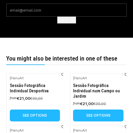
Notify me
You might also be interested in one of these
|
FlanuArt
|
FlanuArt
-30%
-30%
Sessão Fotográfica
Sessão Fotográfica
OFF
OFF
Individual Desportiva
Individual num Campo ou
Jardim
€21,00
€30,00
from
€21,00
€30,00
from
SEE OPTIONS
SEE OPTIONS
|
FlanuArt
|
FlanuArt