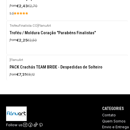
OFF
€2,43
€2,70
from
5.0
TrofeuFinalista.CO
|
FlanuArt
-10%
Troféu / Moldura Coração "Parabéns Finalistas"
OFF
€2,25
€2,50
from
|
FlanuArt
-10%
PACK Crachás TEAM BRIDE - Despedidas de Solteiro
OFF
€7,31
€8,12
from
CATEGORIES
Contato
Quem Somos
Follow us
Envio e Entrega