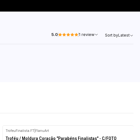
5.0
1 review
Sort by
Latest
TrofeuFinalista.FT
|
FlanuArt
-10%
Troféu / Moldura Coração "Parabéns Finalistas" - C/FOTO