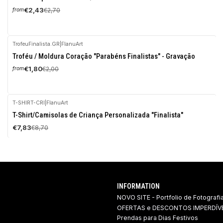
OFF
€2,43
€2,70
from
TrofeuFinalista.GR
|
FlanuArt
-10%
Troféu / Moldura Coração "Parabéns Finalistas" - Gravação
OFF
€1,80
€2,00
from
T-SHIRT-CRI
|
FlanuArt
-10%
T-Shirt/Camisolas de Criança Personalizada "Finalista"
OFF
€7,83
€8,70
INFORMATION
NOVO SITE - Portfolio de Fotografi
OFERTAS e DESCONTOS IMPERDÍVE
Prendas para Dias Festivos