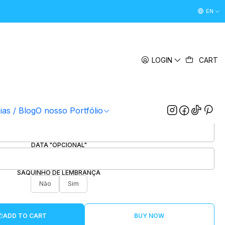
Desconto Boas Vindas 5% " boasvindas26 " (Primeira Comp
EN
|
Troféu Finalista MDF
LOGIN
CART
5.0
1 review
ENTIDADE ESCOLAR
ias / Blog
O nosso Portfólio
NOMES
DATA "OPCIONAL"
SAQUINHO DE LEMBRANÇA
Não
Sim
ADD TO CART
BUY NOW