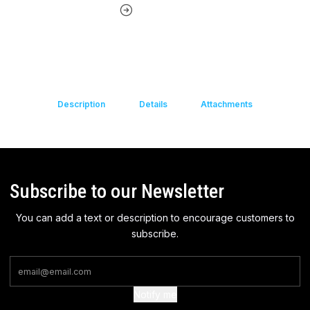
Description
Details
Attachments
Subscribe to our Newsletter
You can add a text or description to encourage customers to
subscribe.
Notify me