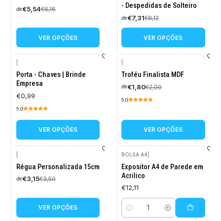
- Despedidas de Solteiro
€5,54
€6,16
de
€7,31
€8,12
de
VER OPÇÕES
VER OPÇÕES
|
|
-10%
Porta - Chaves | Brinde
Troféu Finalista MDF
DESCONTO
Empresa
€1,80
€2,00
de
€0,99
5.0
5.0
VER OPÇÕES
VER OPÇÕES
|
BOLSA.A4
|
-10%
Régua Personalizada 15cm
Expositor A4 de Parede em
DESCONTO
Acrilico
€3,15
€3,50
de
€12,11
VER OPÇÕES
Quantidade