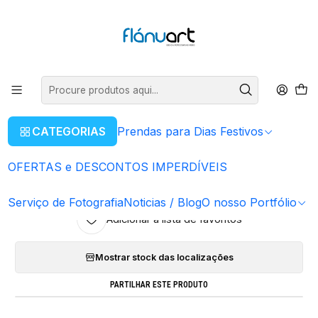
ENVIOS GRÁTIS EM COMPRAS SUPERIORES A 80€
Ler mais
Início
Envio EXTERNO
CATEGORIAS
Prendas para Dias Festivos
|
Envio EXTERNO
OFERTAS e DESCONTOS IMPERDÍVEIS
ADICIONAR AO CARRINHO
COMPRAR AGORA
Quantidade
Serviço de Fotografia
Noticias / Blog
O nosso Portfólio
Adicionar à lista de favoritos
Mostrar stock das localizações
PARTILHAR ESTE PRODUTO