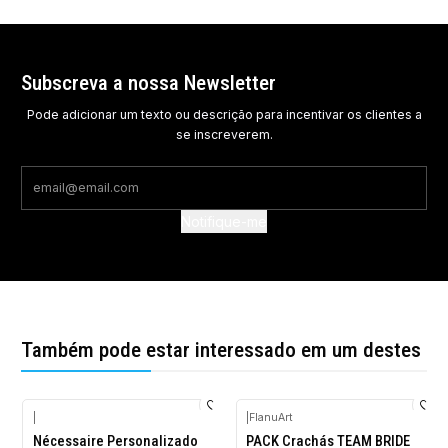
Subscreva a nossa Newsletter
Pode adicionar um texto ou descrição para incentivar os clientes a
se inscreverem.
Notifique-me
Também pode estar interessado em um destes
|
|
FlanuArt
-10%
-10%
Nécessaire Personalizado
PACK Crachás TEAM BRIDE
DESCONTO
DESCONTO