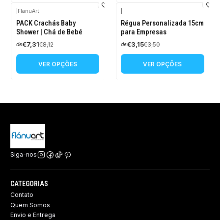
|
FlanuArt
|
-10%
-10%
PACK Crachás Baby
Régua Personalizada 15cm
DESCONTO
DESCONTO
Shower | Chá de Bebé
para Empresas
€7,31
€3,15
€8,12
€3,50
de
de
VER OPÇÕES
VER OPÇÕES
Siga-nos
CATEGORIAS
Contato
Quem Somos
Envio e Entrega