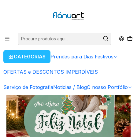
ENVIOS GRÁTIS EM COMPRAS SUPERIORES A 80€
Ler mais
Início
Prendas para Dias Festivos
Natal
Moldura Coração "Feliz Natal" - C/FOTO
CATEGORIAS
Prendas para Dias Festivos
OFERTAS e DESCONTOS IMPERDÍVEIS
Serviço de Fotografia
Noticias / Blog
O nosso Portfólio