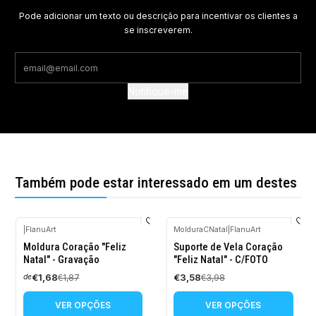
Pode adicionar um texto ou descrição para incentivar os clientes a
se inscreverem.
Notifique-me
Também pode estar interessado em um destes
|
FlanuArt
MolduraCNatal
|
FlanuArt
-10%
-10%
Moldura Coração "Feliz
Suporte de Vela Coração
DESCONTO
DESCONTO
Natal" - Gravação
"Feliz Natal" - C/FOTO
€1,68
€3,58
€1,87
€3,98
de
VER OPÇÕES
VER OPÇÕES