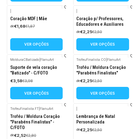
|
|
-10%
-10%
Coração MDF | Mãe
Coração p/ Professores,
DESCONTO
DESCONTO
Educadores e Auxiliares
€1,68
€1,87
de
€2,25
€2,50
de
VER OPÇÕES
VER OPÇÕES
MolduraCBatizado
|
FlanuArt
TrofeuFinalista.CO
|
FlanuArt
-10%
-10%
Suporte de vela coração
Troféu / Moldura Coração
DESCONTO
DESCONTO
"Batizado" - C/FOTO
"Parabéns Finalistas"
€3,58
€2,25
€3,98
€2,50
de
VER OPÇÕES
VER OPÇÕES
TrofeuFinalista.FT
|
FlanuArt
|
-10%
-10%
Troféu / Moldura Coração
Lembrança de Natal
DESCONTO
DESCONTO
"Parabéns Finalistas" -
Personalizada
C/FOTO
€2,25
€2,50
de
€2,52
€2,80
de