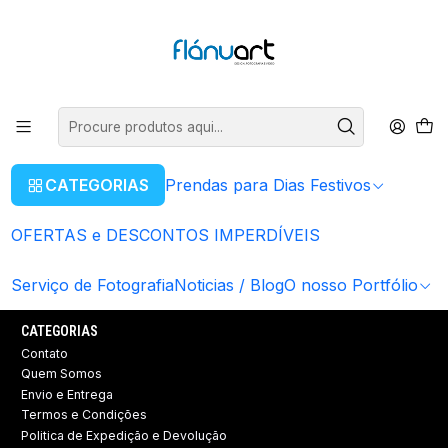
ENVIOS GRÁTIS EM COMPRAS SUPERIORES A 80€
Ler mais
Início
Placas Instagram
Placas Instagram
Placas Instagram
CATEGORIAS
Prendas para Dias Festivos
OFERTAS e DESCONTOS IMPERDÍVEIS
Siga-nos
Serviço de Fotografia
Noticias / Blog
O nosso Portfólio
CATEGORIAS
Contato
Quem Somos
Envio e Entrega
Termos e Condições
Politica de Expedição e Devolução ​