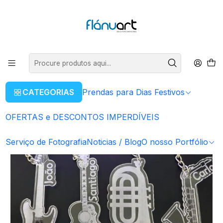
ENVIOS GRÁTIS EM COMPRAS SUPERIORES A 80€
Ler mais
Início
Artigos Personalizados
Porta - Chaves
Porta chaves - Instrumentos musicais
CATEGORIAS
Prendas para Dias Festivos
OFERTAS e DESCONTOS IMPERDÍVEIS
Serviço de Fotografia
Noticias / Blog
O nosso Portfólio