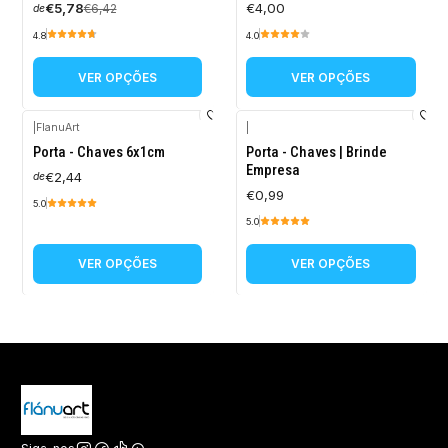
€5,78
€4,00
€6,42
de
4.8
4.0
VER OPÇÕES
VER OPÇÕES
|
FlanuArt
|
Porta - Chaves 6x1cm
Porta - Chaves | Brinde
Empresa
€2,44
de
€0,99
5.0
5.0
VER OPÇÕES
VER OPÇÕES