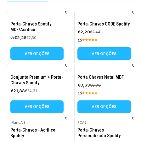
|
|
-10%
-10%
Porta-Chaves Spotify
Porta-Chaves CODE Spotify
DESCONTO
DESCONTO
MDF/Acrílico
€2,20
€2,44
€2,25
€2,50
de
5.0
VER OPÇÕES
VER OPÇÕES
|
|
-10%
-10%
Conjunto Premium + Porta-
Porta Chaves Natal MDF
DESCONTO
DESCONTO
Chaves Spotify
€0,63
€0,70
€21,88
€24,31
5.0
VER OPÇÕES
VER OPÇÕES
|
FlanuArt
PCA3
|
-10%
Porta-Chaves - Acrílico
Porta-Chaves
DESCONTO
Spotify
Personalizado Spotify