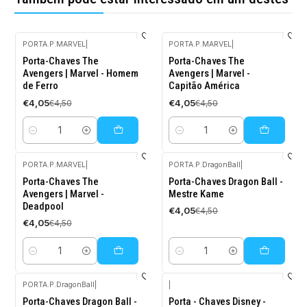
PORTA.P.MARVEL
|
PORTA.P.MARVEL
|
-10%
-10%
Porta-Chaves The
Porta-Chaves The
DESCONTO
DESCONTO
Avengers | Marvel - Homem
Avengers | Marvel -
de Ferro
Capitão América
€4,05
€4,05
€4,50
€4,50
Quantidade
Quantidade
PORTA.P.MARVEL
|
PORTA.P.DragonBall
|
-10%
-10%
Porta-Chaves The
Porta-Chaves Dragon Ball -
DESCONTO
DESCONTO
Avengers | Marvel -
Mestre Kame
Deadpool
€4,05
€4,50
€4,05
€4,50
Quantidade
Quantidade
PORTA.P.DragonBall
|
|
-10%
Porta-Chaves Dragon Ball -
Porta - Chaves Disney -
DESCONTO