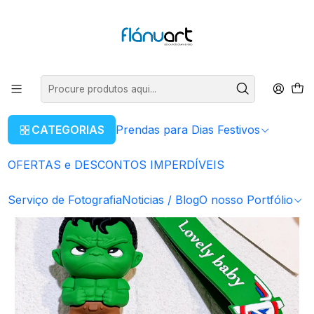
ENVIOS GRÁTIS EM COMPRAS SUPERIORES A 80€
Ler mais
Início
Artigos Personalizados
Porta - Chaves
Porta-Chaves The Avengers | Marvel - Hulk
CATEGORIAS
Prendas para Dias Festivos
OFERTAS e DESCONTOS IMPERDÍVEIS
Serviço de Fotografia
Noticias / Blog
O nosso Portfólio