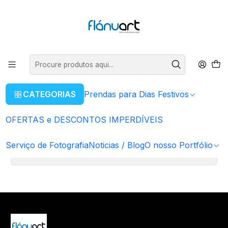
ENVIOS GRÁTIS EM COMPRAS SUPERIORES A 80€
Ler mais
Início
O nosso Portfólio
Portfólio de Fotografia
Portfólio de Fotografia
CATEGORIAS
Prendas para Dias Festivos
Ainda não há produtos disponíveis aqui
OFERTAS e DESCONTOS IMPERDÍVEIS
Pode tentar procurar outras categorias ou usar a barra
de pesquisa para encontrar outros produtos.
Serviço de Fotografia
Noticias / Blog
O nosso Portfólio