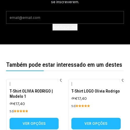
se inscreverem.
Notifique-me
Também pode estar interessado em um destes
|
|
T-Shirt OLIVIA RODRIGO |
T-Shirt LOGO Olivia Rodrigo
Modelo 1
€17,40
de
€17,40
de
5.0
5.0
VER OPÇÕES
VER OPÇÕES