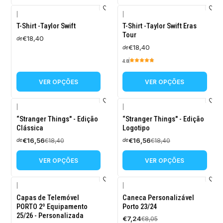
|
|
T-Shirt -Taylor Swift
T-Shirt -Taylor Swift Eras
Tour
€18,40
de
€18,40
de
4.8
VER OPÇÕES
VER OPÇÕES
|
|
-10%
-10%
“Stranger Things" - Edição
“Stranger Things" - Edição
DESCONTO
DESCONTO
Clássica
Logotipo
€16,56
€16,56
€18,40
€18,40
de
de
VER OPÇÕES
VER OPÇÕES
|
|
-10%
-10%
Capas de Telemóvel
Caneca Personalizável
DESCONTO
DESCONTO
PORTO 2º Equipamento
Porto 23/24
25/26 - Personalizada
€7,24
€8,05