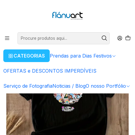
ENVIOS GRÁTIS EM COMPRAS SUPERIORES A 80€
Ler mais
Início
T-shirt e Sweatshirt
T-Shirt OLIVIA RODRIGO | Modelo 2
CATEGORIAS
Prendas para Dias Festivos
OFERTAS e DESCONTOS IMPERDÍVEIS
Serviço de Fotografia
Noticias / Blog
O nosso Portfólio