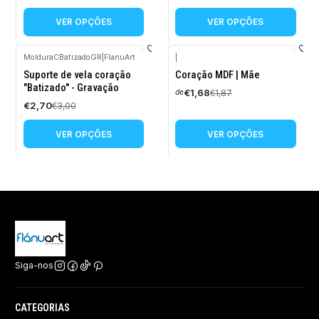
VER OPÇÕES
VER OPÇÕES
MolduraCBatizadoGR
|
FlanuArt
|
-10%
-10%
Suporte de vela coração
Coração MDF | Mãe
DESCONTO
DESCONTO
"Batizado" - Gravação
€1,68
€1,87
de
€2,70
€3,00
VER OPÇÕES
VER OPÇÕES
Siga-nos
CATEGORIAS