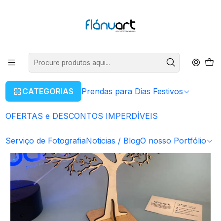
ENVIOS GRÁTIS EM COMPRAS SUPERIORES A 80€
Ler mais
Início
Prendas para Dias Festivos
Natal
Árvore Simples da Família
CATEGORIAS
Prendas para Dias Festivos
OFERTAS e DESCONTOS IMPERDÍVEIS
Serviço de Fotografia
Noticias / Blog
O nosso Portfólio