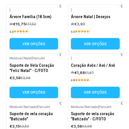
|
|
-10%
Árvore Família (18.5cm)
Árvore Natal | Desejos
DESCONTO
€15,75
€3,90
€17,50
de
de
5.0
5.0
VER OPÇÕES
VER OPÇÕES
MolduraCNatal
|
FlanuArt
|
-10%
-10%
Suporte de Vela Coração
Coração Avós / Avó / Avô
DESCONTO
DESCONTO
"Feliz Natal" - C/FOTO
€1,68
€1,87
de
€3,58
€3,98
4.9
VER OPÇÕES
VER OPÇÕES
MolduraCBatizado
|
FlanuArt
MolduraCBatizado
|
FlanuArt
-10%
-10%
Suporte de vela coração
Suporte de vela coração
DESCONTO
DESCONTO
"Batizado"
"Batizado" - C/FOTO
€3,15
€3,58
€3,50
€3,98