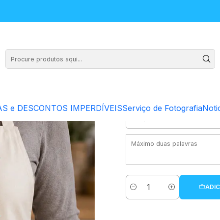
ia "Feliz Natal"
Avental par
S e DESCONTOS IMPERDÍVEIS
Serviço de Fotografia
Noti
ADIC
Quantidade