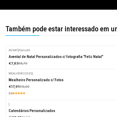
Também pode estar interessado em u
AV.NAT
|
FlanuArt
-10%
Avental de Natal Personalizados c/ fotografia "Feliz Natal"
DESCONTO
€7,83
€8,70
MEALHEIRO2020
|
-10%
Mealheiro Personalizado c/ Fotos
DESCONTO
€17,91
€19,90
5.0
|
-10%
Calendários Personalizados
DESCONTO