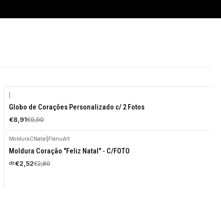
|
-10%
Globo de Corações Personalizado c/ 2 Fotos
DESCONTO
€8,91
€9,90
MolduraCNatal
|
FlanuArt
-10%
Moldura Coração "Feliz Natal" - C/FOTO
DESCONTO
€2,52
€2,80
de