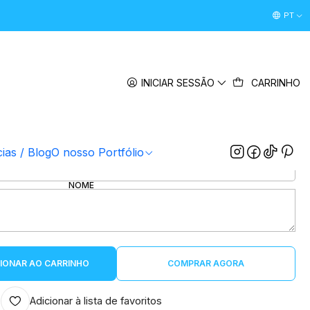
Desconto Boas Vindas 5% " boasvindas26 " (Primeira Comp
PT
|
a Avós c/ fotografia "Feliz Natal"
INICIAR SESSÃO
CARRINHO
FOTOGRAFIA/IMAGEM
ESCOLHER FICHEIRO
DATA "OPCIONAL"
cias / Blog
O nosso Portfólio
NOME
IONAR AO CARRINHO
COMPRAR AGORA
Adicionar à lista de favoritos