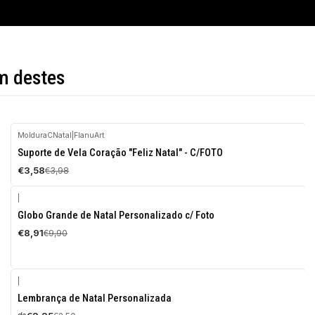
m destes
MolduraCNatal
|
FlanuArt
-10%
Suporte de Vela Coração "Feliz Natal" - C/FOTO
DESCONTO
€3,58
€3,98
|
-10%
Globo Grande de Natal Personalizado c/ Foto
DESCONTO
€8,91
€9,90
|
-10%
Lembrança de Natal Personalizada
DESCONTO