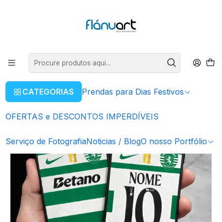
ENVIOS GRÁTIS EM COMPRAS SUPERIORES A 80€
Ler mais
Início
Prendas para Dias Festivos
Para o Pai
Capas de Telemóvel SPORTING 1º Equipamento 25/26 -
Personalizada
CATEGORIAS
Prendas para Dias Festivos
OFERTAS e DESCONTOS IMPERDÍVEIS
Serviço de Fotografia
Noticias / Blog
O nosso Portfólio