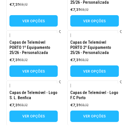
25/26 - Personalizada
€7,31
€8,12
€7,31
€8,12
VER OPÇÕES
VER OPÇÕES
|
|
-10%
-10%
Capas de Telemóvel
Capas de Telemóvel
DESCONTO
DESCONTO
PORTO 1º Equipamento
PORTO 2º Equipamento
25/26 - Personalizada
25/26 - Personalizada
€7,31
€7,31
€8,12
€8,12
VER OPÇÕES
VER OPÇÕES
|
|
-10%
-10%
Capas de Telemóvel - Logo
Capas de Telemóvel - Logo
DESCONTO
DESCONTO
S. L. Benfica
F.C Porto
€7,31
€7,31
€8,12
€8,12
VER OPÇÕES
VER OPÇÕES