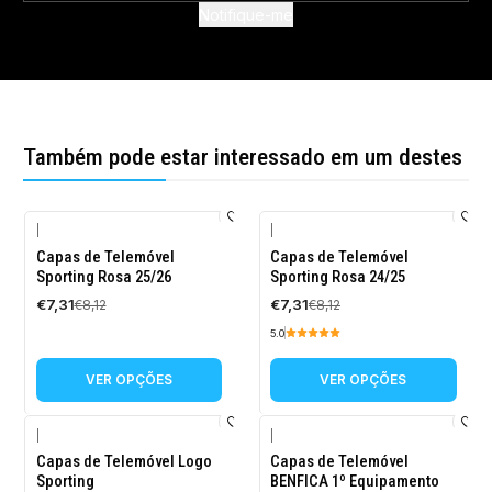
Notifique-me
Também pode estar interessado em um destes
|
|
-10%
-10%
Capas de Telemóvel
Capas de Telemóvel
DESCONTO
DESCONTO
Sporting Rosa 25/26
Sporting Rosa 24/25
€7,31
€7,31
€8,12
€8,12
5.0
VER OPÇÕES
VER OPÇÕES
|
|
-10%
-10%
Capas de Telemóvel Logo
Capas de Telemóvel
DESCONTO
DESCONTO
Sporting
BENFICA 1º Equipamento