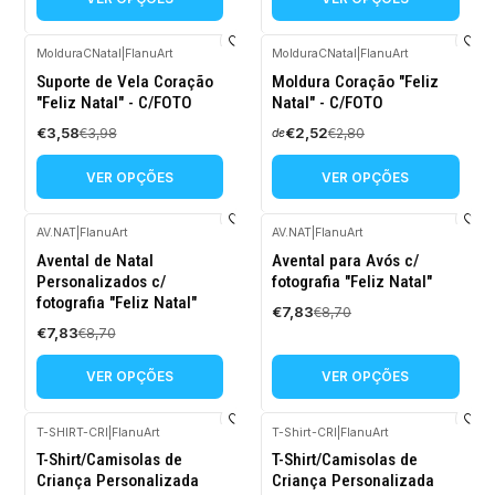
MolduraCNatal
|
FlanuArt
MolduraCNatal
|
FlanuArt
-10%
-10%
Suporte de Vela Coração
Moldura Coração "Feliz
DESCONTO
DESCONTO
"Feliz Natal" - C/FOTO
Natal" - C/FOTO
€3,58
€2,52
€3,98
€2,80
de
VER OPÇÕES
VER OPÇÕES
AV.NAT
|
FlanuArt
AV.NAT
|
FlanuArt
-10%
-10%
Avental de Natal
Avental para Avós c/
DESCONTO
DESCONTO
Personalizados c/
fotografia "Feliz Natal"
fotografia "Feliz Natal"
€7,83
€8,70
€7,83
€8,70
VER OPÇÕES
VER OPÇÕES
T-SHIRT-CRI
|
FlanuArt
T-Shirt-CRI
|
FlanuArt
-10%
-10%
T-Shirt/Camisolas de
T-Shirt/Camisolas de
DESCONTO
DESCONTO
Criança Personalizada
Criança Personalizada