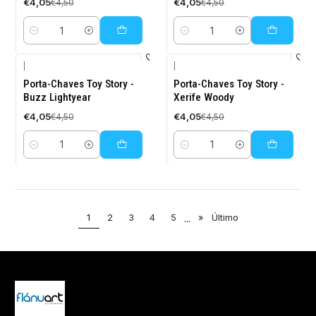
€4,05
€4,05
€4,50
€4,50
Quantidade
Quantidade
|
|
-10%
-10%
Porta-Chaves Toy Story -
Porta-Chaves Toy Story -
DESCONTO
DESCONTO
Buzz Lightyear
Xerife Woody
€4,05
€4,05
€4,50
€4,50
Quantidade
Quantidade
1
2
3
4
5
...
»
Último