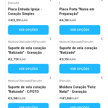
|
FlanuArt
|
-10%
-10%
Placa Entrada Igreja -
Placa Porta "Noiva em
DESCONTO
DESCONTO
Coração Simples
Preparação"
€3,51
€4,18
€3,90
€4,65
de
VER OPÇÕES
VER OPÇÕES
MolduraCBatizadoGR
|
FlanuArt
MolduraCBatizado
|
FlanuArt
-10%
-10%
Suporte de vela coração
Suporte de vela coração
DESCONTO
DESCONTO
"Batizado" - Gravação
"Batizado"
€2,70
€3,15
€3,00
€3,50
VER OPÇÕES
VER OPÇÕES
MolduraCBatizado
|
FlanuArt
|
FlanuArt
-10%
-10%
Suporte de vela coração
Moldura Coração "Feliz
DESCONTO
DESCONTO
"Batizado" - C/FOTO
Natal" - Gravação
€3,58
€1,68
€3,98
€1,87
de
VER OPÇÕES
VER OPÇÕES