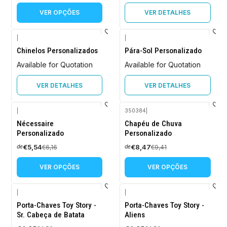
VER OPÇÕES
VER DETALHES
|
|
Chinelos Personalizados
Pára-Sol Personalizado
Available for Quotation
Available for Quotation
VER DETALHES
VER DETALHES
|
350384
|
-10%
-10%
Nécessaire
Chapéu de Chuva
DESCONTO
DESCONTO
Personalizado
Personalizado
€5,54
€8,47
€6,16
€9,41
de
de
VER OPÇÕES
VER OPÇÕES
|
|
-10%
-10%
Porta-Chaves Toy Story -
Porta-Chaves Toy Story -
DESCONTO
DESCONTO
Sr. Cabeça de Batata
Aliens