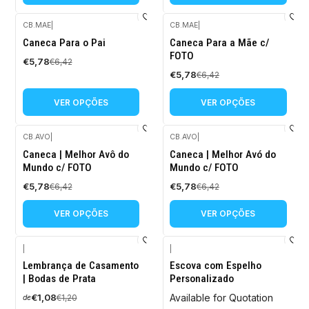
CB.MAE
|
CB.MAE
|
-10%
-10%
Caneca Para o Pai
Caneca Para a Mãe c/
DESCONTO
DESCONTO
FOTO
€5,78
€6,42
€5,78
€6,42
VER OPÇÕES
VER OPÇÕES
CB.AVO
|
CB.AVO
|
-10%
-10%
Caneca | Melhor Avô do
Caneca | Melhor Avó do
DESCONTO
DESCONTO
Mundo c/ FOTO
Mundo c/ FOTO
€5,78
€5,78
€6,42
€6,42
VER OPÇÕES
VER OPÇÕES
|
|
-10%
Lembrança de Casamento
Escova com Espelho
DESCONTO
| Bodas de Prata
Personalizado
€1,08
Available for Quotation
€1,20
de