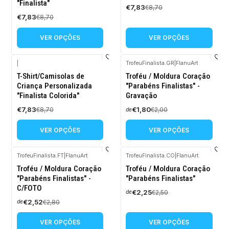
"Finalista"
€7,83
€8,70
€7,83
€8,70
VER OPÇÕES
VER OPÇÕES
|
TrofeuFinalista.GR
|
FlanuArt
-10%
-10%
T-Shirt/Camisolas de
Troféu / Moldura Coração
DESCONTO
DESCONTO
Criança Personalizada
"Parabéns Finalistas" -
"Finalista Colorida"
Gravação
€7,83
€1,80
€8,70
€2,00
de
VER OPÇÕES
VER OPÇÕES
TrofeuFinalista.FT
|
FlanuArt
TrofeuFinalista.CO
|
FlanuArt
-10%
-10%
Troféu / Moldura Coração
Troféu / Moldura Coração
DESCONTO
DESCONTO
"Parabéns Finalistas" -
"Parabéns Finalistas"
C/FOTO
€2,25
€2,50
de
€2,52
€2,80
de
VER OPÇÕES
VER OPÇÕES