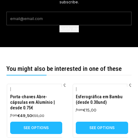
subscribe.
Notify me
You might also be interested in one of these
|
|
-10%
Porta-chaves Abre-
Esferográfica em Bambu
OFF
cápsulas em Alumínio |
(desde 0.30und)
desde 0.75€
€15,00
from
€49,50
€55,00
from
SEE OPTIONS
SEE OPTIONS