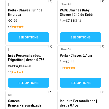
|
|
FlanuArt
-10%
Porta - Chaves | Brinde
PACK Crachás Baby
OFF
Empresa
Shower | Chá de Bebé
€0,99
€7,31
€8,12
from
5.0
SEE OPTIONS
SEE OPTIONS
|
|
FlanuArt
-10%
Imãs Personalizados,
Porta - Chaves 6x1cm
OFF
Frigorífico | desde 0.75€
€2,44
from
€4,05
€4,50
from
5.0
5.0
SEE OPTIONS
SEE OPTIONS
CB
|
|
-10%
-10%
Caneca
Isqueiro Personalizado |
OFF
OFF
Branca Personalizada
desde 0.40€