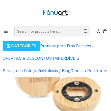
ENVIOS GRÁTIS EM COMPRAS SUPERIORES A 80€
Read more
Home
OFERTAS e DESCONTOS IMPERDÍVEIS
Abre-Cápsulas em bambu | desde 0.65€
CATEGORIES
Prendas para Dias Festivos
OFERTAS e DESCONTOS IMPERDÍVEIS
Serviço de Fotografia
Noticias / Blog
O nosso Portfólio