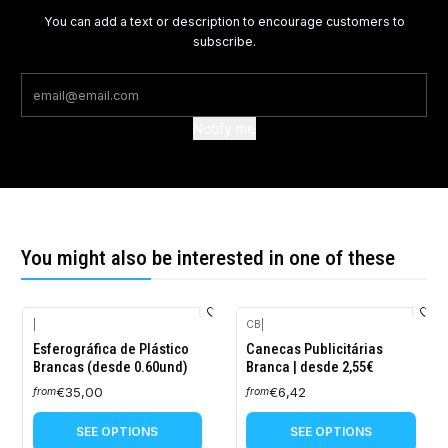
You can add a text or description to encourage customers to
subscribe.
Notify me
You might also be interested in one of these
|
CB
|
Esferográfica de Plástico
Canecas Publicitárias
Brancas (desde 0.60und)
Branca | desde 2,55€
€35,00
€6,42
from
from
SEE OPTIONS
SEE OPTIONS