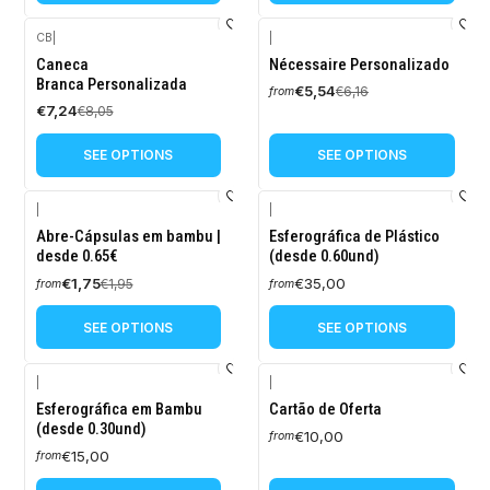
CB
|
|
-10%
-10%
Caneca
Nécessaire Personalizado
OFF
OFF
Branca Personalizada
€5,54
€6,16
from
€7,24
€8,05
SEE OPTIONS
SEE OPTIONS
|
|
-10%
Abre-Cápsulas em bambu |
Esferográfica de Plástico
OFF
desde 0.65€
(desde 0.60und)
€1,75
€35,00
€1,95
from
from
SEE OPTIONS
SEE OPTIONS
|
|
Esferográfica em Bambu
Cartão de Oferta
(desde 0.30und)
€10,00
from
€15,00
from