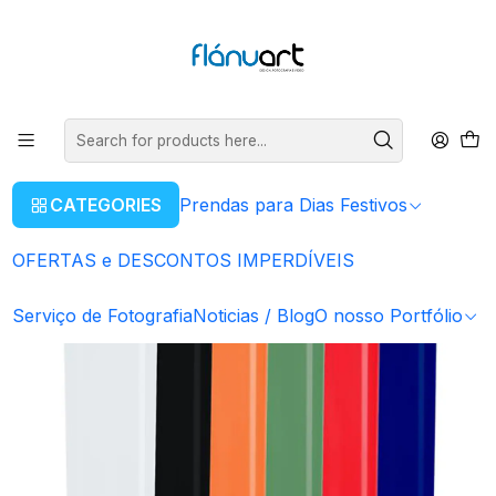
ENVIOS GRÁTIS EM COMPRAS SUPERIORES A 80€
Read more
Home
Artigos Personalizados
Isqueiro Personalizado | desde 0.40€
CATEGORIES
Prendas para Dias Festivos
OFERTAS e DESCONTOS IMPERDÍVEIS
Serviço de Fotografia
Noticias / Blog
O nosso Portfólio