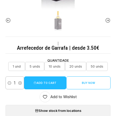
|
Arrefecedor de Garrafa | desde 3.50€
QUANTIDADE
1 und
5 unds
10 unds
20 unds
50 unds
ADD TO CART
BUY NOW
Quantity
Add to Wishlist
Show stock from locations