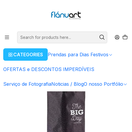
ENVIOS GRÁTIS EM COMPRAS SUPERIORES A 80€
Read more
Home
Lembranças
Arrefecedor de Garrafa | desde 3.50€
CATEGORIES
Prendas para Dias Festivos
OFERTAS e DESCONTOS IMPERDÍVEIS
Serviço de Fotografia
Noticias / Blog
O nosso Portfólio