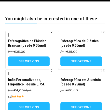
You might also be interested in one of these
|
|
Esferográfica de Plástico
Esferográfica de Plástico
Brancas (desde 0.60und)
(desde 0.60und)
€35,00
€35,00
from
from
SEE OPTIONS
SEE OPTIONS
|
|
-10%
Imãs Personalizados,
Esferográfica em Alumínio
OFF
Frigorífico | desde 0.75€
(desde 0.75und)
€4,05
€60,00
€4,50
from
from
5.0
SEE OPTIONS
SEE OPTIONS