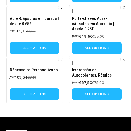
|
|
-10%
-10%
Abre-Cápsulas em bambu |
Porta-chaves Abre-
OFF
OFF
desde 0.65€
cápsulas em Alumínio |
desde 0.75€
€1,75
€1,95
from
€49,50
€55,00
from
SEE OPTIONS
SEE OPTIONS
|
|
-10%
-10%
Nécessaire Personalizado
Impressão de
OFF
OFF
Autocolantes, Rótulos
€5,54
€6,16
from
€67,50
€75,00
from
SEE OPTIONS
SEE OPTIONS