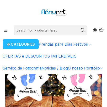
ENVIOS GRÁTIS EM COMPRAS SUPERIORES A 80€
Read more
Home
Prendas para Dias Festivos
Para o Pai
Bola de Natal - Estrela bebé
CATEGORIES
Prendas para Dias Festivos
OFERTAS e DESCONTOS IMPERDÍVEIS
Serviço de Fotografia
Noticias / Blog
O nosso Portfólio