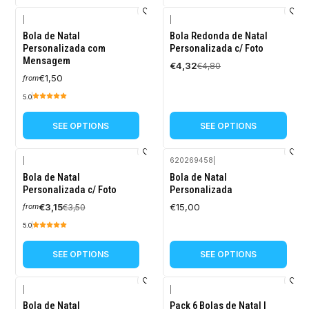
|
|
-10%
Bola de Natal
Bola Redonda de Natal
OFF
Personalizada com
Personalizada c/ Foto
Mensagem
€4,32
€4,80
€1,50
from
5.0
SEE OPTIONS
SEE OPTIONS
|
620269458
|
-10%
Bola de Natal
Bola de Natal
OFF
Personalizada c/ Foto
Personalizada
€3,15
€15,00
€3,50
from
5.0
SEE OPTIONS
SEE OPTIONS
|
|
Bola de Natal
Pack 6 Bolas de Natal |