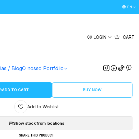
Desconto Boas Vindas 5% " boasvindas26 " (Primeira Comp
EN
|
6 Bolas de Natal | Desejos
LOGIN
CART
MDF
MDF Cru
MDF Branco
TAMANHO
ias / Blog
O nosso Portfólio
7cm
10cm
ADD TO CART
BUY NOW
Add to Wishlist
Show stock from locations
SHARE THIS PRODUCT