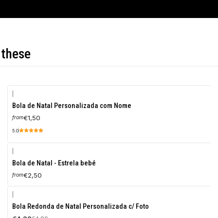
 these
|
Bola de Natal Personalizada com Nome
€1,50
from
5.0
|
Bola de Natal - Estrela bebé
€2,50
from
|
-10%
Bola Redonda de Natal Personalizada c/ Foto
OFF