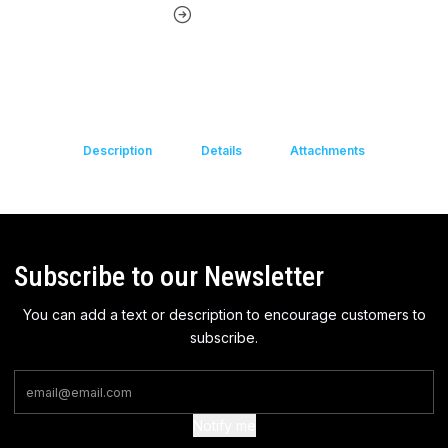
Description
Details
Attachments
Subscribe to our Newsletter
You can add a text or description to encourage customers to
subscribe.
Notify me