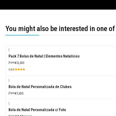
You might also be interested in one of
|
Pack 7 Bolas de Natal | Elementos Natalícios
€3,90
from
5.0
|
Bola de Natal Personalizada de Clubes
€1,80
from
|
-10%
Bola de Natal Personalizada c/ Foto
OFF