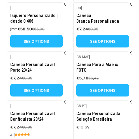
|
CB
|
-10%
-10%
Isqueiro Personalizado |
Caneca
OFF
OFF
desde 0.40€
Branca Personalizada
€58,50
€7,24
€65,00
€8,05
from
SEE OPTIONS
SEE OPTIONS
|
CB.MAE
|
-10%
-10%
Caneca Personalizável
Caneca Para a Mãe c/
OFF
OFF
Porto 23/24
FOTO
€7,24
€5,78
€8,05
€6,42
SEE OPTIONS
SEE OPTIONS
|
CB.PT
|
-10%
Caneca Personalizável
Caneca Personalizada
OFF
Benfiquista 23/24
Seleção Brasileira
€7,24
€10,69
€8,05
4.6