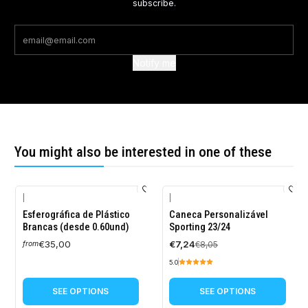
subscribe.
Notify me
You might also be interested in one of these
|
|
-10%
Esferográfica de Plástico
Caneca Personalizável
OFF
Brancas (desde 0.60und)
Sporting 23/24
€35,00
€7,24
€8,05
from
5.0
SEE OPTIONS
SEE OPTIONS