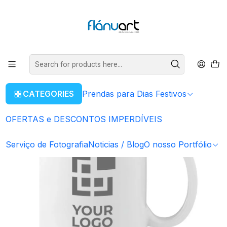
ENVIOS GRÁTIS EM COMPRAS SUPERIORES A 80€
Read more
Home
Artigos Personalizados
Caneca Personalizada
Canecas Publicitárias Branca | desde 2,55€
CATEGORIES
Prendas para Dias Festivos
OFERTAS e DESCONTOS IMPERDÍVEIS
Serviço de Fotografia
Noticias / Blog
O nosso Portfólio