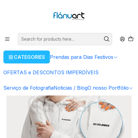
ENVIOS GRÁTIS EM COMPRAS SUPERIORES A 80€
Read more
Home
Prendas para Dias Festivos
Para Amigos e Namorados
Conjunto Sweat - Data em Romano
CATEGORIES
Prendas para Dias Festivos
OFERTAS e DESCONTOS IMPERDÍVEIS
Serviço de Fotografia
Noticias / Blog
O nosso Portfólio