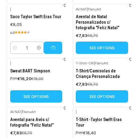
|
AV.NAT
|
FlanuArt
-10%
Saco Taylor Swift Eras Tour
Avental de Natal
OFF
Personalizados c/
€8,05
fotografia "Feliz Natal"
4.0
€7,83
€8,70
SEE OPTIONS
Quantity
|
T-Shirt-CRI
|
FlanuArt
-10%
-10%
Sweat BART Simpson
T-Shirt/Camisolas de
OFF
OFF
Criança Personalizada
€16,20
€18,00
from
€7,83
€8,70
SEE OPTIONS
SEE OPTIONS
AV.NAT
|
FlanuArt
|
-10%
Avental para Avós c/
T-Shirt -Taylor Swift Eras
OFF
fotografia "Feliz Natal"
Tour
€7,83
€18,40
€8,70
from