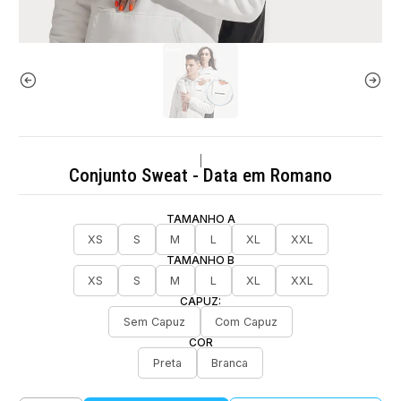
|
Conjunto Sweat - Data em Romano
TAMANHO A
XS
S
M
L
XL
XXL
TAMANHO B
XS
S
M
L
XL
XXL
CAPUZ:
Sem Capuz
Com Capuz
COR
Preta
Branca