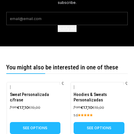
subscribe.
Notify me
You might also be interested in one of these
|
|
-10%
-10%
Sweat Personalizada
Hoodies & Sweats
OFF
OFF
c/frase
Personalizadas
€17,10
€17,10
€19,00
€19,00
from
from
5.0
SEE OPTIONS
SEE OPTIONS