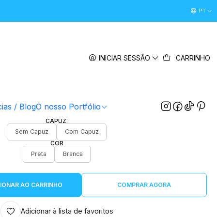
Desconto Boas Vindas 5% " boasvindas26 " (Primeira Comp
PT
|
to Sweat - Data em Romano
INICIAR SESSÃO
CARRINHO
TAMANHO A
S
S
M
L
XL
XXL
TAMANHO B
cias / Blog
O nosso Portfólio
S
S
M
L
XL
XXL
CAPUZ:
Sem Capuz
Com Capuz
COR
Preta
Branca
IONAR AO CARRINHO
COMPRAR AGORA
Adicionar à lista de favoritos