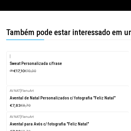
Também pode estar interessado em u
|
-10%
Sweat Personalizada c/frase
DESCONTO
€17,10
€19,00
de
AV.NAT
|
FlanuArt
-10%
Avental de Natal Personalizados c/ fotografia "Feliz Natal"
DESCONTO
€7,83
€8,70
AV.NAT
|
FlanuArt
-10%
Avental para Avós c/ fotografia "Feliz Natal"
DESCONTO