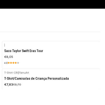
|
Saco Taylor Swift Eras Tour
€8,05
4.0
T-Shirt-CRI
|
FlanuArt
-10%
T-Shirt/Camisolas de Criança Personalizada
DESCONTO
€7,83
€8,70