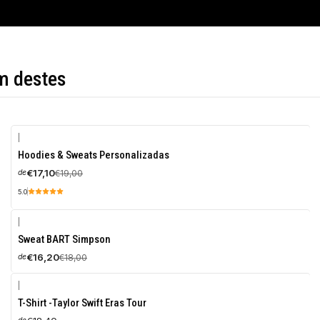
m destes
|
-10%
Hoodies & Sweats Personalizadas
DESCONTO
€17,10
€19,00
de
5.0
|
-10%
Sweat BART Simpson
DESCONTO
€16,20
€18,00
de
|
T-Shirt -Taylor Swift Eras Tour