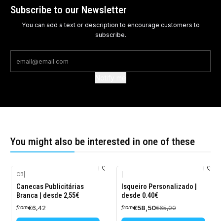
Subscribe to our Newsletter
You can add a text or description to encourage customers to
subscribe.
Notify me
You might also be interested in one of these
CB
|
|
-10%
Canecas Publicitárias
Isqueiro Personalizado |
OFF
Branca | desde 2,55€
desde 0.40€
€6,42
€58,50
€65,00
from
from