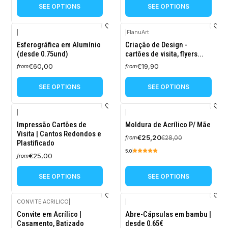
SEE OPTIONS
SEE OPTIONS
|
|
FlanuArt
Esferográfica em Alumínio
Criação de Design -
(desde 0.75und)
cartões de visita, flyers...
€60,00
€19,90
from
from
SEE OPTIONS
SEE OPTIONS
|
|
-10%
Impressão Cartões de
Moldura de Acrílico P/ Mãe
OFF
Visita | Cantos Redondos e
€25,20
€28,00
from
Plastificado
5.0
€25,00
from
SEE OPTIONS
SEE OPTIONS
CONVITE.ACRILICO
|
|
-10%
Convite em Acrílico |
Abre-Cápsulas em bambu |
OFF
Casamento, Batizado
desde 0.65€