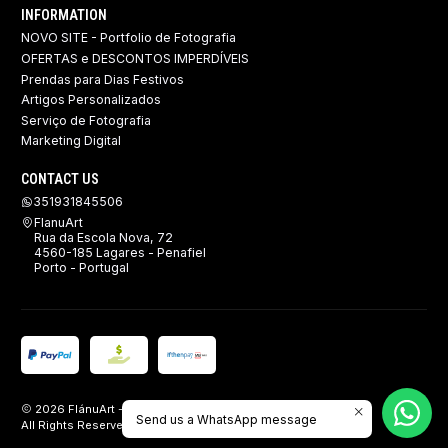
INFORMATION
NOVO SITE - Portfolio de Fotografia
OFERTAS e DESCONTOS IMPERDÍVEIS
Prendas para Dias Festivos
Artigos Personalizados
Serviço de Fotografia
Marketing Digital
CONTACT US
351931845506
FlanuArt
Rua da Escola Nova, 72
4560-185 Lagares - Penafiel
Porto - Portugal
2026 FlánuArt - Brindes, Imagem e Publicidade.
Send us a WhatsApp message
All Rights Reserved.
Powered by Jumpseller
.