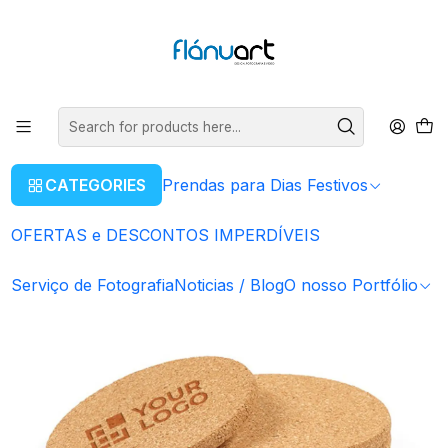
ENVIOS GRÁTIS EM COMPRAS SUPERIORES A 80€
Read more
Home
Prendas para Dias Festivos
Para o Pai
Bases Copos Cortiça | desde 0.92€
CATEGORIES
Prendas para Dias Festivos
OFERTAS e DESCONTOS IMPERDÍVEIS
Serviço de Fotografia
Noticias / Blog
O nosso Portfólio