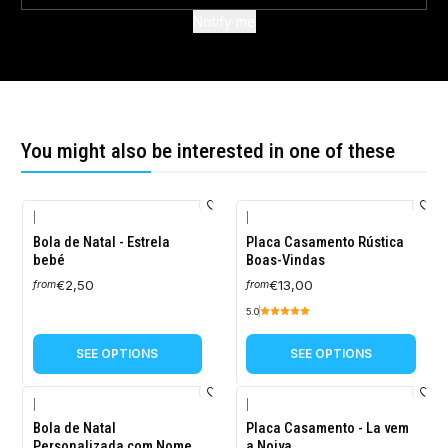
Notify me
You might also be interested in one of these
|
|
Bola de Natal - Estrela
Placa Casamento Rústica
bebé
Boas-Vindas
€2,50
€13,00
from
from
5.0
SEE OPTIONS
SEE OPTIONS
|
|
-10%
Bola de Natal
Placa Casamento - La vem
OFF
Personalizada com Nome
a Noiva...