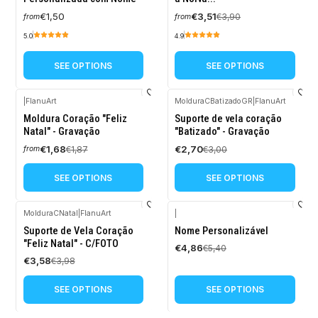
€1,50
€3,51
€3,90
from
from
5.0
4.9
SEE OPTIONS
SEE OPTIONS
|
FlanuArt
MolduraCBatizadoGR
|
FlanuArt
-10%
-10%
Moldura Coração "Feliz
Suporte de vela coração
OFF
OFF
Natal" - Gravação
"Batizado" - Gravação
€1,68
€2,70
€1,87
€3,00
from
SEE OPTIONS
SEE OPTIONS
MolduraCNatal
|
FlanuArt
|
-10%
-10%
Suporte de Vela Coração
Nome Personalizável
OFF
OFF
"Feliz Natal" - C/FOTO
€4,86
€5,40
€3,58
€3,98
SEE OPTIONS
SEE OPTIONS