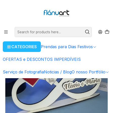
ENVIOS GRÁTIS EM COMPRAS SUPERIORES A 80€
Read more
Home
Prendas para Dias Festivos
Para o Pai
Placa Símbolo do Infinito MDF
CATEGORIES
Prendas para Dias Festivos
OFERTAS e DESCONTOS IMPERDÍVEIS
Serviço de Fotografia
Noticias / Blog
O nosso Portfólio