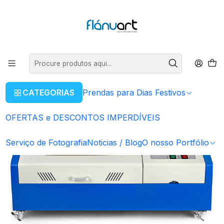
ENVIOS GRÁTIS EM COMPRAS SUPERIORES A 80€
Ler mais
Início
OFERTAS e DESCONTOS IMPERDÍVEIS
Maquina Corte & Gravação Laser 40W CO2
CATEGORIAS
Prendas para Dias Festivos
OFERTAS e DESCONTOS IMPERDÍVEIS
Serviço de Fotografia
Noticias / Blog
O nosso Portfólio