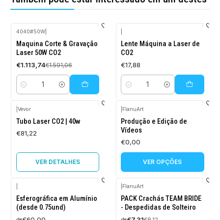
4040#50W
|
|
-30%
Maquina Corte & Gravação
Lente Máquina a Laser de
DESCONTO
Laser 50W CO2
CO2
€1.113,74
€17,88
€1.591,06
Quantidade
Quantidade
|
Vevor
|
FlanuArt
Esgotado
Tubo Laser CO2 | 40w
Produção e Edição de
Vídeos
€81,22
€0,00
VER DETALHES
VER OPÇÕES
|
|
FlanuArt
-10%
Esferográfica em Alumínio
PACK Crachás TEAM BRIDE
DESCONTO
(desde 0.75und)
- Despedidas de Solteiro
€60,00
€7,31
€8,12
de
de