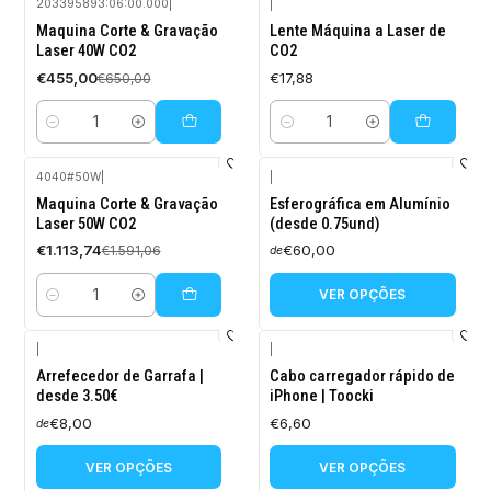
203395893:06:00.000
|
|
-30%
Maquina Corte & Gravação
Lente Máquina a Laser de
DESCONTO
Laser 40W CO2
CO2
€455,00
€17,88
€650,00
Quantidade
Quantidade
4040#50W
|
|
-30%
Maquina Corte & Gravação
Esferográfica em Alumínio
DESCONTO
Laser 50W CO2
(desde 0.75und)
€1.113,74
€60,00
€1.591,06
de
VER OPÇÕES
Quantidade
|
|
Arrefecedor de Garrafa |
Cabo carregador rápido de
desde 3.50€
iPhone | Toocki
€8,00
€6,60
de
VER OPÇÕES
VER OPÇÕES