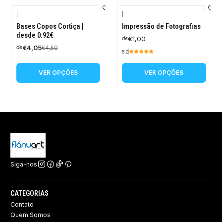
|
|
-10%
Bases Copos Cortiça |
Impressão de Fotografias
DESCONTO
desde 0.92€
€1,00
de
€4,05
€4,50
de
5.0
VER OPÇÕES
VER OPÇÕES
Siga-nos
CATEGORIAS
Contato
Quem Somos