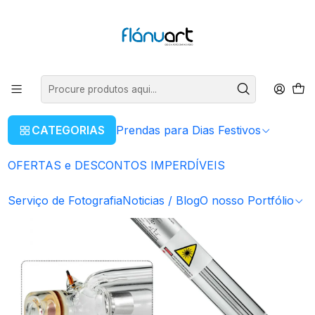
ENVIOS GRÁTIS EM COMPRAS SUPERIORES A 80€
Ler mais
Início
Equipamentos Eletrônicos
Tubo Laser CO2 | 40w
CATEGORIAS
Prendas para Dias Festivos
OFERTAS e DESCONTOS IMPERDÍVEIS
Serviço de Fotografia
Noticias / Blog
O nosso Portfólio