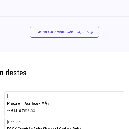
CARREGAR MAIS AVALIAÇÕES
m destes
|
-10%
Placa em Acrílico - MÃE
DESCONTO
€14,67
€16,30
de
|
FlanuArt
-10%