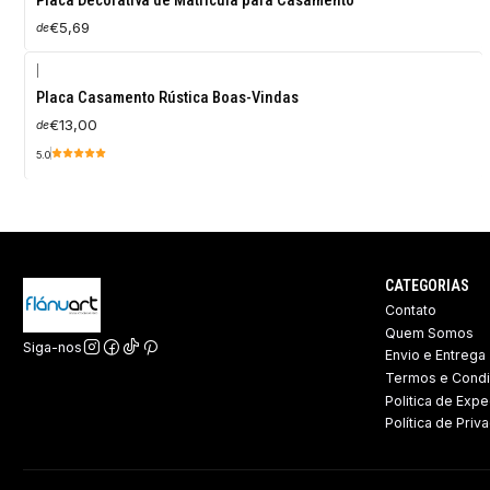
Placa Decorativa de Matricula para Casamento
€5,69
de
|
Placa Casamento Rústica Boas-Vindas
€13,00
de
5.0
CATEGORIAS
Contato
Quem Somos
Siga-nos
Envio e Entrega
Termos e Cond
Politica de Expe
Política de Priv