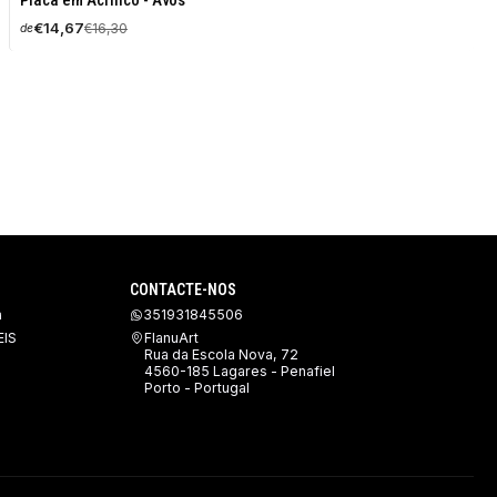
Placa em Acrílico - Avós
DESCONTO
€14,67
€16,30
de
CONTACTE-NOS
a
351931845506
IS
FlanuArt
Rua da Escola Nova, 72
4560-185 Lagares - Penafiel
Porto - Portugal