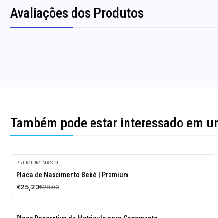
Avaliações dos Produtos
Também pode estar interessado em u
PREMIUM.NASCI
|
-10%
Placa de Nascimento Bebé | Premium
DESCONTO
€25,20
€28,00
|