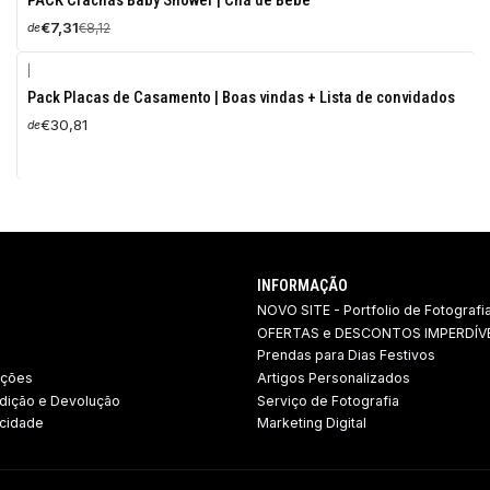
PACK Crachás Baby Shower | Chá de Bebé
DESCONTO
€7,31
€8,12
de
|
Pack Placas de Casamento | Boas vindas + Lista de convidados
€30,81
de
INFORMAÇÃO
NOVO SITE - Portfolio de Fotografi
OFERTAS e DESCONTOS IMPERDÍVE
Prendas para Dias Festivos
ições
Artigos Personalizados
dição e Devolução ​
Serviço de Fotografia
acidade
Marketing Digital