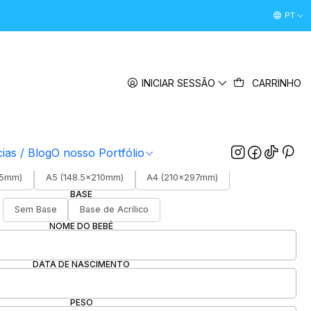
Desconto Boas Vindas 5% " boasvindas26 " (Primeira Comp
PT
|
aca de Nascimento Bebé
INICIAR SESSÃO
CARRINHO
5.0
1 avaliação
FOTOGRAFIA/IMAGEM
ESCOLHER FICHEIRO
cias / Blog
O nosso Portfólio
TAMANHO DO ACRÍLICO
.5mm)
A5 (148.5x210mm)
A4 (210x297mm)
BASE
Sem Base
Base de Acrílico
NOME DO BEBÉ
DATA DE NASCIMENTO
PESO