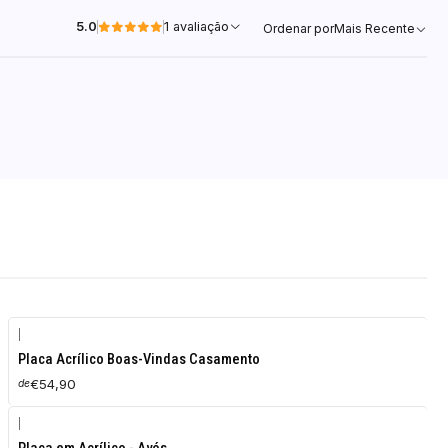
5.0
1 avaliação
Ordenar por
Mais Recente
|
Placa Acrílico Boas-Vindas Casamento
€54,90
de
|
-10%