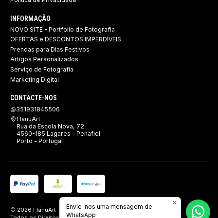
INFORMAÇÃO
NOVO SITE - Portfolio de Fotografia
OFERTAS e DESCONTOS IMPERDÍVEIS
Prendas para Dias Festivos
Artigos Personalizados
Serviço de Fotografia
Marketing Digital
CONTACTE-NOS
351931845506
FlanuArt
Rua da Escola Nova, 72
4560-185 Lagares - Penafiel
Porto - Portugal
Envie-nos uma mensagem de
2026 FlánuArt - Brindes, Imagem e Publicidade.
WhatsApp
Todos os Direitos Reservados.
Com tecnologia Jumpseller
.