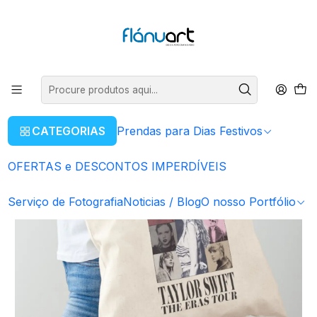
ENVIOS GRÁTIS EM COMPRAS SUPERIORES A 80€
Ler mais
Início
Taylor Swift
Saco Taylor Swift Eras Tour
CATEGORIAS
Prendas para Dias Festivos
OFERTAS e DESCONTOS IMPERDÍVEIS
Serviço de Fotografia
Noticias / Blog
O nosso Portfólio