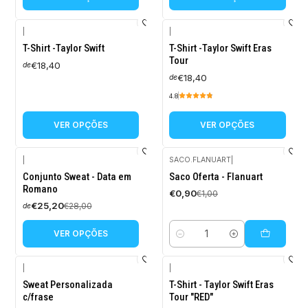
|
|
T-Shirt -Taylor Swift
T-Shirt -Taylor Swift Eras
Tour
€18,40
de
€18,40
de
4.8
VER OPÇÕES
VER OPÇÕES
|
SACO.FLANUART
|
-10%
-10%
Conjunto Sweat - Data em
Saco Oferta - Flanuart
DESCONTO
DESCONTO
Romano
€0,90
€1,00
€25,20
€28,00
de
VER OPÇÕES
Quantidade
|
|
-10%
-10%
Sweat Personalizada
T-Shirt - Taylor Swift Eras
DESCONTO
DESCONTO
c/frase
Tour "RED"