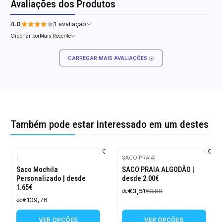
Avaliações dos Produtos
4.0
1 avaliação
Ordenar por
Mais Recente
CARREGAR MAIS AVALIAÇÕES
Também pode estar interessado em um destes
|
SACO.PRAIA
|
-10%
Saco Mochila
SACO PRAIA ALGODÃO |
DESCONTO
Personalizado | desde
desde 2.00€
1.65€
€3,51
€3,90
de
€109,76
de
VER OPÇÕES
VER OPÇÕES