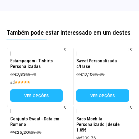
Também pode estar interessado em um destes
|
|
-10%
-10%
Estampagem - T-shirts
Sweat Personalizada
DESCONTO
DESCONTO
Personalizadas
c/frase
€7,83
€17,10
€8,70
€19,00
de
de
4.9
VER OPÇÕES
VER OPÇÕES
|
|
-10%
Conjunto Sweat - Data em
Saco Mochila
DESCONTO
Romano
Personalizado | desde
1.65€
€25,20
€28,00
de
€109,76
de