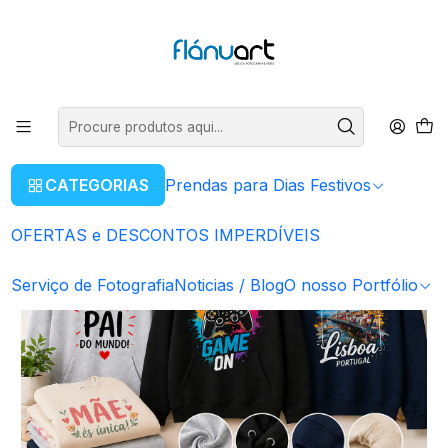
ENVIOS GRÁTIS EM COMPRAS SUPERIORES A 80€
Ler mais
Início
OFERTAS e DESCONTOS IMPERDÍVEIS
Hoodies & Sweats Personalizadas
CATEGORIAS
Prendas para Dias Festivos
OFERTAS e DESCONTOS IMPERDÍVEIS
Serviço de Fotografia
Noticias / Blog
O nosso Portfólio