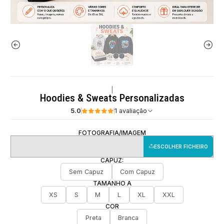
|
Hoodies & Sweats Personalizadas
5.0
1 avaliação
FOTOGRAFIA/IMAGEM
ESCOLHER FICHEIRO
CAPUZ:
Sem Capuz
Com Capuz
TAMANHO A
XS
S
M
L
XL
XXL
COR
Preta
Branca