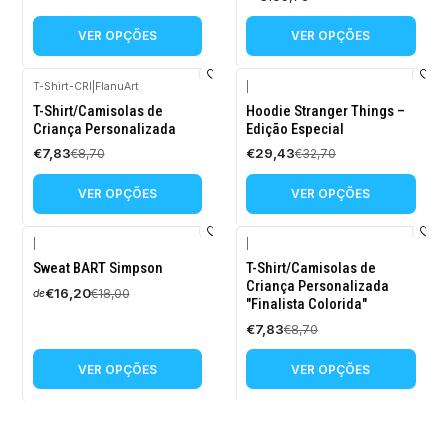
VER OPÇÕES
VER OPÇÕES
T-Shirt-CRI
|
FlanuArt
|
-10%
-10%
T-Shirt/Camisolas de
Hoodie Stranger Things –
DESCONTO
DESCONTO
Criança Personalizada
Edição Especial
€7,83
€29,43
€8,70
€32,70
VER OPÇÕES
VER OPÇÕES
|
|
-10%
-10%
Sweat BART Simpson
T-Shirt/Camisolas de
DESCONTO
DESCONTO
Criança Personalizada
€16,20
€18,00
de
"Finalista Colorida"
€7,83
€8,70
VER OPÇÕES
VER OPÇÕES