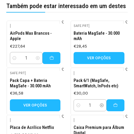
Também pode estar interessado em um destes
|
SAFE.PRT
|
AirPods Max Brancos -
Bateria MagSafe - 30.000
Apple
mAh
€227,64
€28,45
VER OPÇÕES
Quantidade
SAFE.PRT
|
|
Pack Capa + Bateria
Pack 6/1 (MagSafe,
MagSafe - 30.000 mAh
SmartWatch, InPods etc)
€36,58
€30,00
VER OPÇÕES
Quantidade
|
|
-10%
Placa de Acrílico Netflix
Caixa Premium para Álbum
DESCONTO
Digital