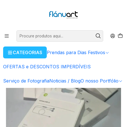
ENVIOS GRÁTIS EM COMPRAS SUPERIORES A 80€
Ler mais
Início
Equipamentos Eletrônicos
Auriculares APPLE Earpods (USB-C - Microfone - Branco)
CATEGORIAS
Prendas para Dias Festivos
OFERTAS e DESCONTOS IMPERDÍVEIS
Serviço de Fotografia
Noticias / Blog
O nosso Portfólio