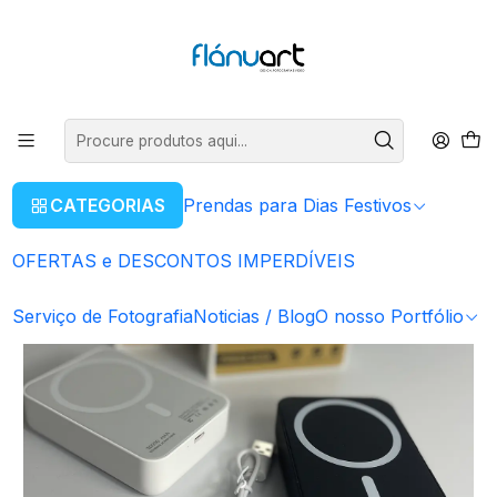
ENVIOS GRÁTIS EM COMPRAS SUPERIORES A 80€
Ler mais
Início
Equipamentos Eletrônicos
Bateria MagSafe - 30.000 mAh
CATEGORIAS
Prendas para Dias Festivos
OFERTAS e DESCONTOS IMPERDÍVEIS
Serviço de Fotografia
Noticias / Blog
O nosso Portfólio