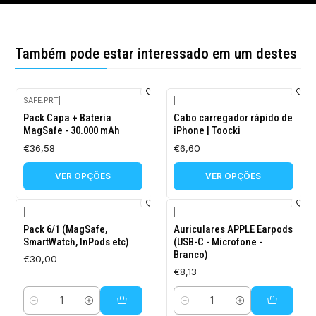
Também pode estar interessado em um destes
SAFE.PRT
|
|
Pack Capa + Bateria
Cabo carregador rápido de
MagSafe - 30.000 mAh
iPhone | Toocki
€36,58
€6,60
VER OPÇÕES
VER OPÇÕES
|
|
Pack 6/1 (MagSafe,
Auriculares APPLE Earpods
SmartWatch, InPods etc)
(USB-C - Microfone -
Branco)
€30,00
€8,13
Quantidade
Quantidade