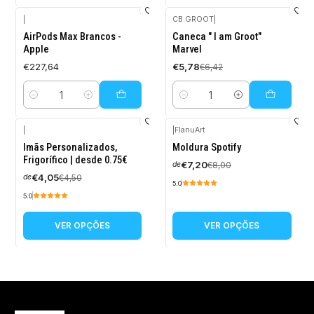
|
CB.GROOT
|
-10%
AirPods Max Brancos -
Caneca " I am Groot"
DESCONTO
Apple
Marvel
€227,64
€5,78
€6,42
Quantidade
Quantidade
|
|
FlanuArt
-10%
-10%
Imãs Personalizados,
Moldura Spotify
DESCONTO
DESCONTO
Frigorífico | desde 0.75€
€7,20
€8,00
de
€4,05
€4,50
de
5.0
5.0
VER OPÇÕES
VER OPÇÕES