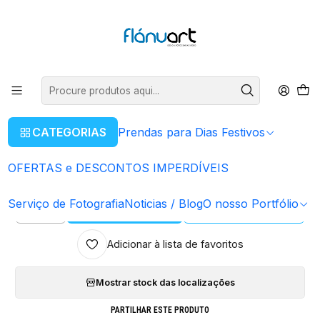
ENVIOS GRÁTIS EM COMPRAS SUPERIORES A 80€
Ler mais
Início
Artigos Personalizados
Porta - Chaves
Porta - Chaves Disney - Pato Donald
CATEGORIAS
Prendas para Dias Festivos
|
OFERTAS e DESCONTOS IMPERDÍVEIS
Porta - Chaves Disney - Pato Donald
Serviço de Fotografia
Noticias / Blog
O nosso Portfólio
ADICIONAR AO CARRINHO
COMPRAR AGORA
Quantidade
Adicionar à lista de favoritos
Mostrar stock das localizações
PARTILHAR ESTE PRODUTO