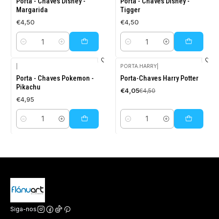
Porta - Chaves Disney -
Porta - Chaves Disney -
Margarida
Tigger
€4,50
€4,50
Quantidade
Quantidade
|
PORTA.HARRY
|
-10%
Porta - Chaves Pokemon -
Porta-Chaves Harry Potter
DESCONTO
Pikachu
€4,05
€4,50
€4,95
Quantidade
Quantidade
Siga-nos