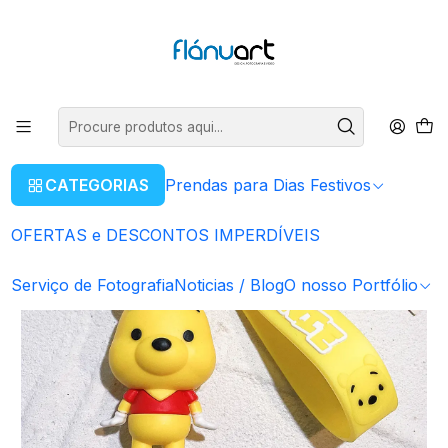
ENVIOS GRÁTIS EM COMPRAS SUPERIORES A 80€
Ler mais
Início
Artigos Personalizados
Porta - Chaves
Porta - Chaves Disney - Ursinho Pooh
CATEGORIAS
Prendas para Dias Festivos
OFERTAS e DESCONTOS IMPERDÍVEIS
Serviço de Fotografia
Noticias / Blog
O nosso Portfólio