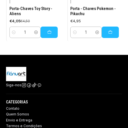
|
|
-10%
Porta-Chaves Toy Story -
Porta - Chaves Pokemon -
DESCONTO
Aliens
Pikachu
€4,05
€4,95
€4,50
Quantidade
Quantidade
Siga-nos
CATEGORIAS
Contato
Quem Somos
Envio e Entrega
Termos e Condições