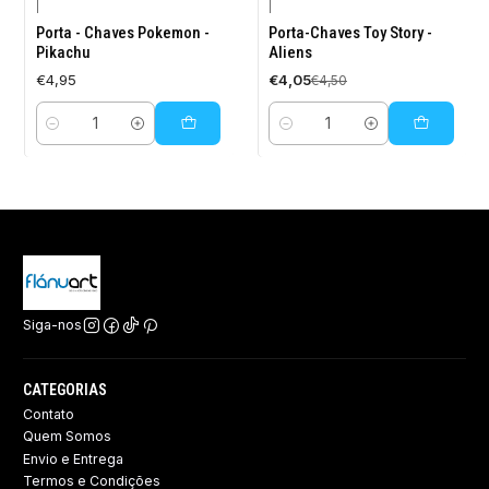
|
|
-10%
Porta - Chaves Pokemon -
Porta-Chaves Toy Story -
DESCONTO
Pikachu
Aliens
€4,95
€4,05
€4,50
Quantidade
Quantidade
Siga-nos
CATEGORIAS
Contato
Quem Somos
Envio e Entrega
Termos e Condições