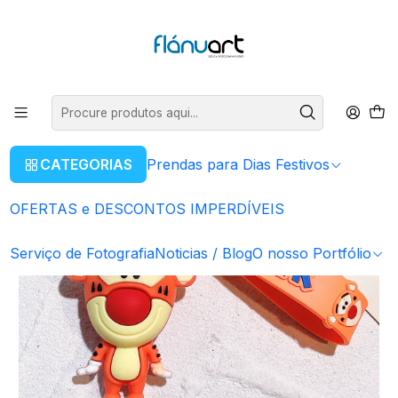
ENVIOS GRÁTIS EM COMPRAS SUPERIORES A 80€
Ler mais
Início
Artigos Personalizados
Porta - Chaves
Porta - Chaves Disney - Tigger
CATEGORIAS
Prendas para Dias Festivos
OFERTAS e DESCONTOS IMPERDÍVEIS
Serviço de Fotografia
Noticias / Blog
O nosso Portfólio