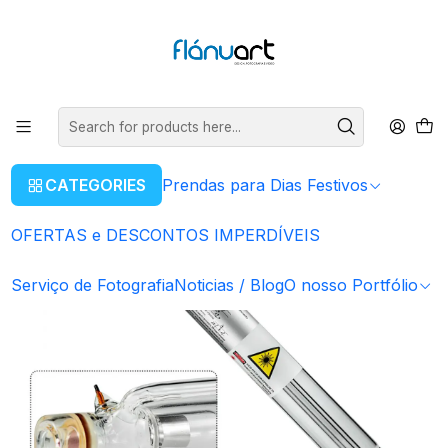
ENVIOS GRÁTIS EM COMPRAS SUPERIORES A 80€
Read more
Home
Equipamentos Eletrônicos
Tubo Laser CO2 | 40w
CATEGORIES
Prendas para Dias Festivos
OFERTAS e DESCONTOS IMPERDÍVEIS
Serviço de Fotografia
Noticias / Blog
O nosso Portfólio