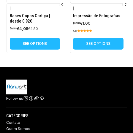
|
|
-10%
Bases Copos Cortiça |
Impressão de Fotografias
OFF
desde 0.92€
€1,00
from
€4,05
€4,50
from
5.0
SEE OPTIONS
SEE OPTIONS
Follow us
CATEGORIES
Contato
Quem Somos