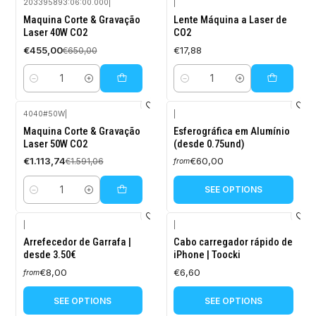
203395893:06:00.000
|
|
-30%
Maquina Corte & Gravação
Lente Máquina a Laser de
OFF
Laser 40W CO2
CO2
€455,00
€17,88
€650,00
Quantity
Quantity
4040#50W
|
|
-30%
Maquina Corte & Gravação
Esferográfica em Alumínio
OFF
Laser 50W CO2
(desde 0.75und)
€1.113,74
€60,00
€1.591,06
from
SEE OPTIONS
Quantity
|
|
Arrefecedor de Garrafa |
Cabo carregador rápido de
desde 3.50€
iPhone | Toocki
€8,00
€6,60
from
SEE OPTIONS
SEE OPTIONS